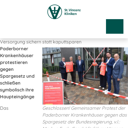
Versorgung sichern statt kaputtsparen
Paderborner
Krankenhäuser
protestieren
gegen
Spargesetz und
schließen
symbolisch ihre
Haupteingänge
Das
Geschlossen! Gemeinsamer Protest der
Paderborner Krankenhäuser gegen das
Spargesetz der Bundesregierung, v.l.: