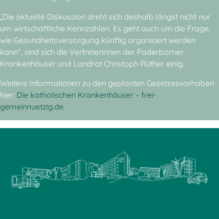
„Die aktuelle Diskussion dreht sich deshalb längst nicht nur
um wirtschaftliche Kennzahlen. Es geht auch um die Frage,
wie Gesundheitsversorgung künftig organisiert werden
kann“, sind sich die Vertreterinnen der Paderborner
Krankenhäuser und Landrat Christoph Rüther einig.
Weitere Informationen zu den geplanten Gesetzesvorhaben
hier:
Die katholischen Krankenhäuser – frei-
gemeinnuetzig.de