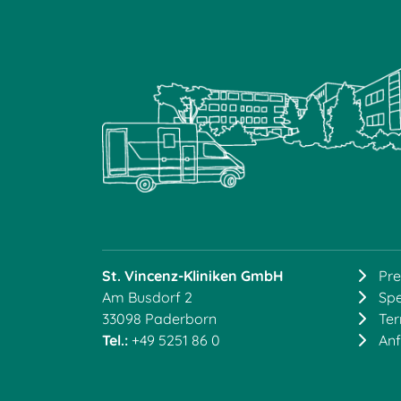
St. Vincenz-Kliniken GmbH
Pre
Am Busdorf 2
Sp
33098 Paderborn
Te
Tel.:
+49 5251 86 0
Anf