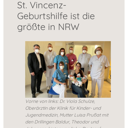
St. Vincenz-
Geburtshilfe ist die
größte in NRW
Vorne von links: Dr. Viola Schulze,
Oberärztin der Klinik für Kinder- und
Jugendmedizin, Mutter Luisa Prußat mit
den Drillingen Baldur, Theodor und