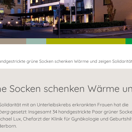
ndgestrickte grüne Socken schenken Wärme und zeigen Solidaritä
ne Socken schenken Wärme und
olidarität mit an Unterleibskrebs erkrankten Frauen hat die
berg
gesetzt: Insgesamt 34 handgestrickte Paar grüner Sock
Michael Lux, Chefarzt der Klinik für Gynäkologie und Geburtshil
derborn.