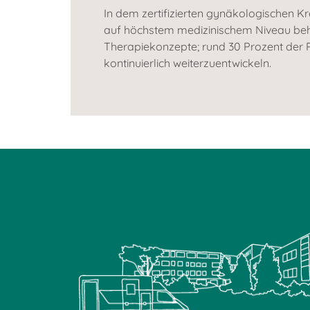
In dem zertifizierten gynäkologischen K
auf höchstem medizinischem Niveau beha
Therapiekonzepte; rund 30 Prozent der 
kontinuierlich weiterzuentwickeln.