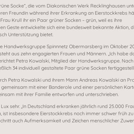
e „Grüne Socke“, die vom Diakonischen Werk Recklinghausen unt
 deren Freundin während ihrer Erkrankung an Eierstockkrebs hä
Frau Krull ihr ein Paar grüner Socken – grün, weil es ihre
hen Geste entwickelte sich eine bundesweit bekannte Aktion, d
ch Unterstützung bietet.
n die Handwerksgruppe Spinnnetz Obermarsberg im Oktober 2
steht aus zehn engagierten Frauen und Männern. „Ich habe d
berichtet Petra Kowalski, Mitglied der Handwerksgruppe. Nach
ßlich 34 individuell gestaltete Paar grüne Socken fertiggestell
durch Petra Kowalski und ihrem Mann Andreas Kowalski an Pro
emeinsam mit einer Banderole und einer persönlichen Karte
nsam mit ihrer Familie entworfen und unterschrieben.
Lux sehr. „In Deutschland erkranken jährlich rund 25.000 Fr
ist insbesondere Eierstockkrebs noch immer schwer früh zu er
schritt auch Aufmerksamkeit und Zeichen menschlicher Zuwe