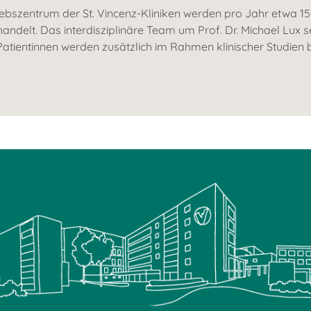
rebszentrum der St. Vincenz-Kliniken werden pro Jahr etwa 1
ndelt. Das interdisziplinäre Team um Prof. Dr. Michael Lux 
Patientinnen werden zusätzlich im Rahmen klinischer Studie