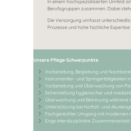
In einem hochspezialisierten Umfeld 
Berufsgruppen zusammen. Dabei stehen S
Die Versorgung umfasst unterschiedlic
Prozesse und hohe fachliche Expertise 
Unsere Pflege-Schwerpunkte
Vorbereitung, Begleitung und Nachbereit
Instrumentier- und Springertätigkeiten 
Vorbereitung und Überwachung von Pat
Sicherstellung hygienischer und medizi
Überwachung und Betreuung während d
Unterstützung bei Notfall- und Akuteingr
Fachgerechter Umgang mit modernen m
Enge interdisziplinäre Zusammenarbeit m