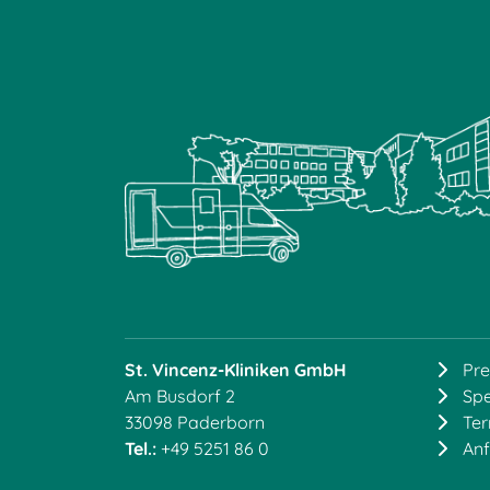
St. Vincenz-Kliniken GmbH
Pre
Am Busdorf 2
Sp
33098 Paderborn
Te
Tel.:
+49 5251 86 0
Anf