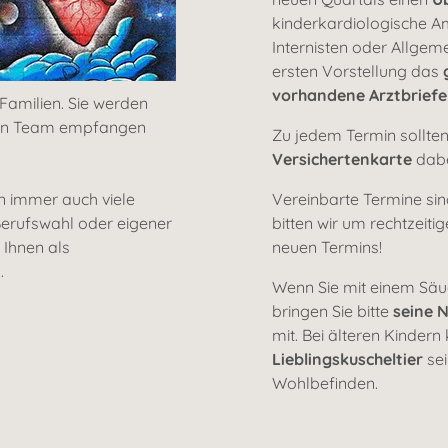
kinderkardiologische A
Internisten oder Allgeme
ersten Vorstellung das
vorhandene Arztbriefe
 Familien. Sie werden
hen Team empfangen
Zu jedem Termin sollten
Versichertenkarte
dabe
n immer auch viele
Vereinbarte Termine sind
Berufswahl oder eigener
bitten wir um rechtzeit
 Ihnen als
neuen Termins!
.
Wenn Sie mit einem Säu
bringen Sie bitte
seine 
mit. Bei älteren Kinder
Lieblingskuscheltier
sei
Wohlbefinden.