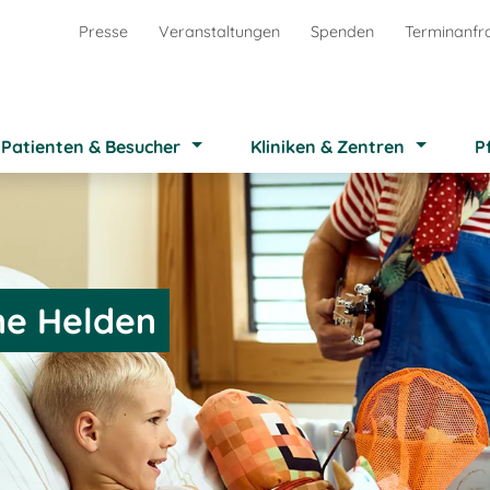
Presse
Veranstaltungen
Spenden
Terminanfr
Patienten & Besucher
Kliniken & Zentren
P
ne Helden