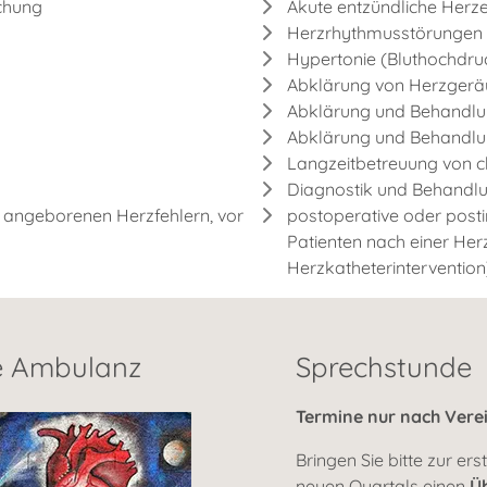
chung
Akute entzündliche Her
Herzrhythmusstörungen
Hypertonie (Bluthochdru
Abklärung von Herzgerä
Abklärung und Behandlu
Abklärung und Behandlu
Langzeitbetreuung von c
Diagnostik und Behandlu
 angeborenen Herzfehlern, vor
postoperative oder posti
Patienten nach einer Her
Herzkatheterintervention
he Ambulanz
Sprechstunde
Termine nur nach Vere
Bringen Sie bitte zur er
neuen Quartals einen
Ü