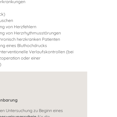
zerkrankungen
ck)
uschen
ng von Herzfehlern
ng von Herzrhythmusstörungen
hronisch herzkranken Patienten
ng eines Bluthochdrucks
nterventionelle Verlaufskontrollen (bei
zoperation oder einer
)
inbarung
sten Untersuchung zu Beginn eines
berweisungsschein
für die